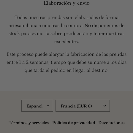
Elaboración y envio
ta
a 
de
Todas nuestras prendas son elaboradas de forma
po
artesanal una a una tras la compra. No disponemos de
inc
stock para evitar la sobre producción y tener que tirar
excedentes.
Este proceso puede alargar la fabricación de las prendas
entre 1 a 2 semanas, tiempo que debe sumarse a los días
que tarda el pedido en llegar al destino.
ACTUALIZAR
ACTUALIZAR
PAÍS/REGIÓN
PAÍS/REGIÓN
Términos y servicios
Política de privacidad
Devoluciones